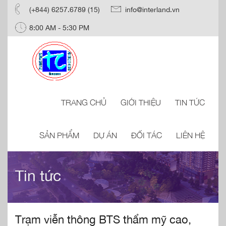
(+844) 6257.6789 (15)
info@interland.vn
8:00 AM - 5:30 PM
TRANG CHỦ
GIỚI THIỆU
TIN TỨC
SẢN PHẨM
DỰ ÁN
ĐỐI TÁC
LIÊN HỆ
Tin tức
Trạm viễn thông BTS thẩm mỹ cao,