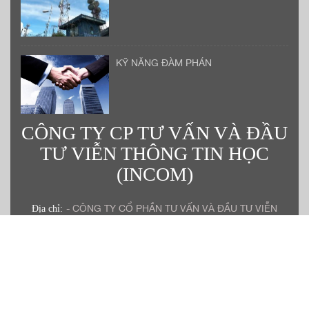
KỸ NĂNG ĐÀM PHÁN
CÔNG TY CP TƯ VẤN VÀ ĐẦU
TƯ VIỄN THÔNG TIN HỌC
(INCOM)
- CÔNG TY CỔ PHẦN TƯ VẤN VÀ ĐẦU TƯ VIỄN
Địa chỉ:
THÔNG TIN HỌC (INCOM) - CÔNG TY CỔ PHẦN ĐẦU TƯ
VÀ PHÁT TRIỂN CÔNG NGHỆ INCOM VIỆT NAM
(INCOMVN) - Trụ sở chính: Tầng 5 khu văn phòng tòa nhà số
130 Nguyễn Đức Cảnh-Phường Tương Mai- TP Hà Nội.
024 38689440
-
024 38689440
-
Điện thoại:
Hotline:
Email:
congtyincom@gmail.com