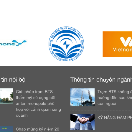
tin nội bộ
Thông tin chuyên ngàn
Giải pháp trạm BTS
Trạm BTS không 
thẩm mỹ sử dụng cột
hưởng đến sức kh
anten monopole phù
con người
hợp với cảnh quan xung
quanh
KỸ NĂNG ĐÀM P
Chào mừng kỷ niệm 20