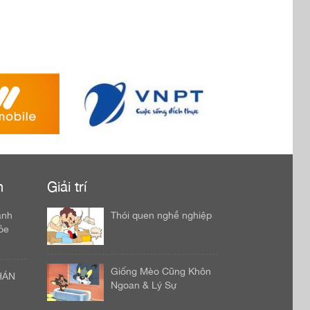
h
Giải trí
ảnh
Thói quen nghề nghiệp
ỏe
Giống Mèo Cũng Khôn
HÁN
Ngoan & Lý Sự