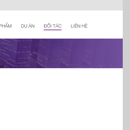
 PHẨM
DỰ ÁN
ĐỐI TÁC
LIÊN HỆ