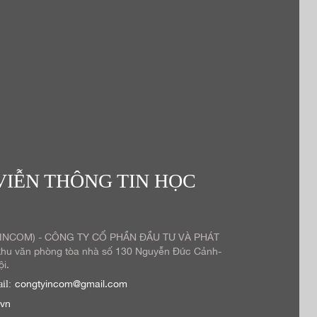
VIỄN THÔNG TIN HỌC
(INCOM) - CÔNG TY CỔ PHẦN ĐẦU TƯ VÀ PHÁT
u văn phòng tòa nhà số 130 Nguyễn Đức Cảnh-
i.
congtyincom@gmail.com
il:
.vn