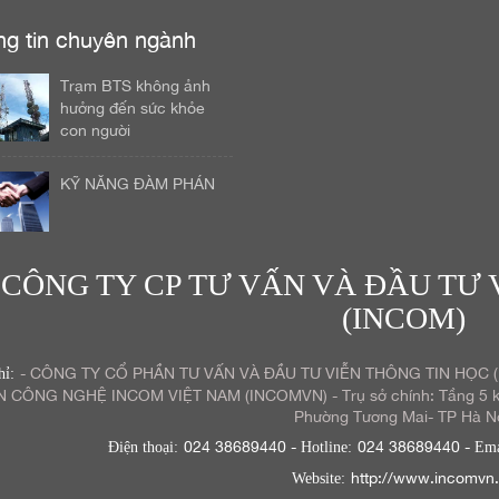
ng tin chuyên ngành
Trạm BTS không ảnh
hưởng đến sức khỏe
con người
KỸ NĂNG ĐÀM PHÁN
CÔNG TY CP TƯ VẤN VÀ ĐẦU TƯ 
(INCOM)
- CÔNG TY CỔ PHẦN TƯ VẤN VÀ ĐẦU TƯ VIỄN THÔNG TIN HỌC 
hỉ:
N CÔNG NGHỆ INCOM VIỆT NAM (INCOMVN) - Trụ sở chính: Tầng 5 kh
Phường Tương Mai- TP Hà Nộ
024 38689440
-
024 38689440
-
Điện thoại:
Hotline:
Ema
http://www.incomvn
Website: