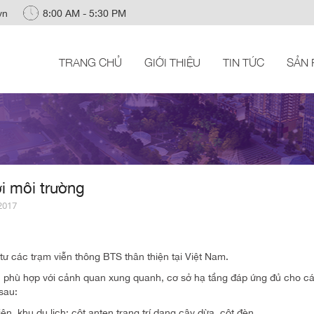
vn
8:00 AM - 5:30 PM
TRANG CHỦ
GIỚI THIỆU
TIN TỨC
SẢN
i môi trường
/2017
ư các trạm viễn thông BTS thân thiện tại Việt Nam.
 phù hợp với cảnh quan xung quanh, cơ sở hạ tầng đáp ứng đủ cho c
sau:
n, khu du lịch: cột anten trang trí dạng cây dừa, cột đèn ...