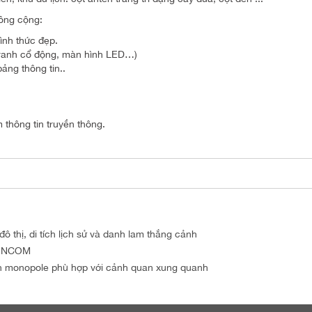
công cộng:
ình thức đẹp.
(Tranh cổ động, màn hình LED…)
bảng thông tin..
 thông tin truyền thông.
 thị, di tích lịch sử và danh lam thắng cảnh
y INCOM
n monopole phù hợp với cảnh quan xung quanh