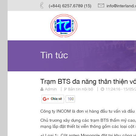
(+844) 6257.6789 (15)
info@interland.
Tin tức
Trạm BTS đa năng thân thiện vớ
Admin
Bản tin nội bộ
11:24:16 - 15/05
Công ty INCOM là đơn vị hàng đầu tư vấn và đầu t
Chủ trương xây dựng các trạm BTS thẩm mỹ cao,
mạng lắp đặt thiết bị viễn thông gồm các loại cột 
+) Loại 1: Cột anten Monopole đặt tại khu công viê