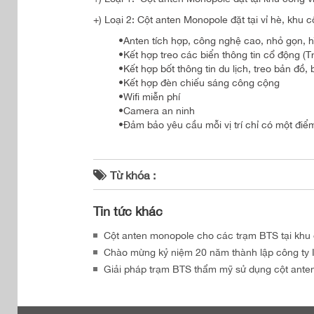
+) Loại 2: Cột anten Monopole đặt tại vỉ hè, khu 
•Anten tích hợp, công nghệ cao, nhỏ gọn, h
•Kết hợp treo các biển thông tin cổ động 
•Kết hợp bốt thông tin du lịch, treo bản đồ, 
•Kết hợp đèn chiếu sáng công cộng
•Wifi miễn phí
•Camera an ninh
•Đảm bảo yêu cầu mỗi vị trí chỉ có một điểm
Từ khóa :
Tin tức khác
Cột anten monopole cho các trạm BTS tại khu đô
Chào mừng kỷ niệm 20 năm thành lập công t
Giải pháp trạm BTS thẩm mỹ sử dụng cột ante