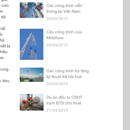
c cao,
Các công trình viễn
ọc
thông tại Việt Nam
tôi
20/04/2015
hất
Các công trình của
ải
Mobifone
nhà
20/04/2015
iết bị
hiệu
ba-
 cung
Các công trình hạ tầng
kỹ thuật Xã hội hoá
c khu
20/04/2015
Dự án đầu tư CSHT
trạm BTS cho thuê
21/04/2015