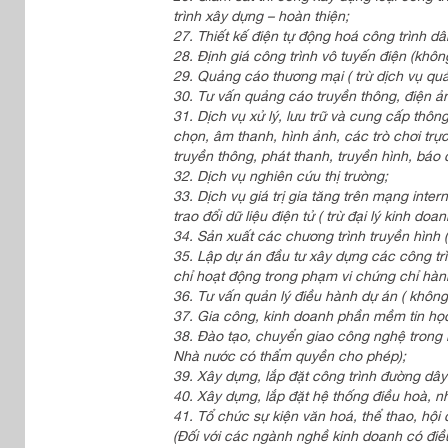
trình xây dựng – hoàn thiện;
27. Thiết kế điện tự động hoá công trình d
28. Định giá công trình vô tuyến điện (khôn
29. Quảng cáo thương mại ( trừ dịch vụ quả
30. Tư vấn quảng cáo truyền thông, điện ản
31. Dịch vụ xử lý, lưu trữ và cung cấp thông t
chọn, âm thanh, hình ảnh, các trò chơi trực 
truyền thông, phát thanh, truyền hình, báo c
32. Dịch vụ nghiên cứu thị trường;
33. Dịch vụ giá trị gia tăng trên mạng inter
trao đổi dữ liệu điện tử ( trừ đại lý kinh doan
34. Sản xuất các chương trình truyền hình (
35. Lập dự án đầu tư xây dựng các công trì
chỉ hoạt động trong phạm vi chứng chỉ hàn
36. Tư vấn quản lý điều hành dự án ( không 
37. Gia công, kinh doanh phần mềm tin họ
38. Đào tạo, chuyển giao công nghệ trong lĩ
Nhà nước có thẩm quyền cho phép);
39. Xây dựng, lắp đặt công trình đường dâ
40. Xây dựng, lắp đặt hệ thống điều hoà, n
41. Tổ chức sự kiện văn hoá, thể thao, hội
(Đối với các ngành nghề kinh doanh có điều