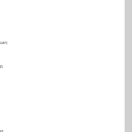
uan;
p,
ng