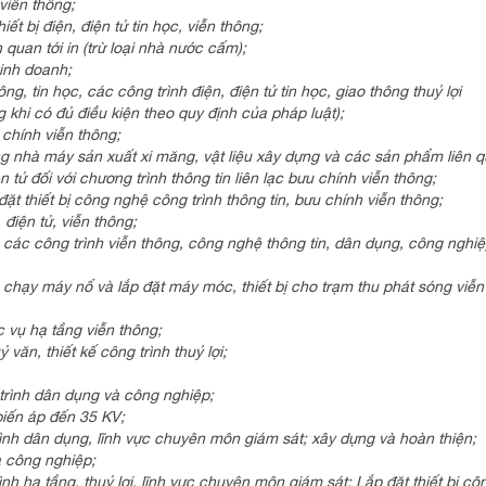
viễn thông;
iết bị điện, điện tử tin học, viễn thông;
 quan tới in (trừ loại nhà nước cấm);
inh doanh;
g, tin học, các công trình điện, điện tử tin học, giao thông thuỷ lợi
 khi có đủ điều kiện theo quy định của pháp luật);
 chính viễn thông;
ng nhà máy sản xuất xi măng, vật liệu xây dựng và các sản phẩm liên q
n tử đối với chương trình thông tin liên lạc bưu chính viễn thông;
 đặt thiết bị công nghệ công trình thông tin, bưu chính viễn thông;
 điện tử, viễn thông;
g các công trình viễn thông, công nghệ thông tin, dân dụng, công nghiệ
, chạy máy nổ và lắp đặt máy móc, thiết bị cho trạm thu phát sóng viễn
c vụ hạ tầng viễn thông;
 văn, thiết kế công trình thuỷ lợi;
 trình dân dụng và công nghiệp;
biến áp đến 35 KV;
rình dân dụng, lĩnh vực chuyên môn giám sát; xây dựng và hoàn thiện;
à công nghiệp;
ình hạ tầng, thuỷ lợi, lĩnh vực chuyên môn giám sát: Lắp đặt thiết bị cô