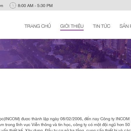
vn
8:00 AM - 5:30 PM
TRANG CHỦ
GIỚI THIỆU
TIN TỨC
SẢN
n học(INCOM) được thành lập ngày 08/02/2006, đến nay Công ty INCOM 
am trong lĩnh vực Viễn thông và tin học, công ty có một đội ngũ hơn 50
 vấn thiết kế, Xây dựng, Đầu tư cơ sở hạ tầng, cung cấp thiết bị và các