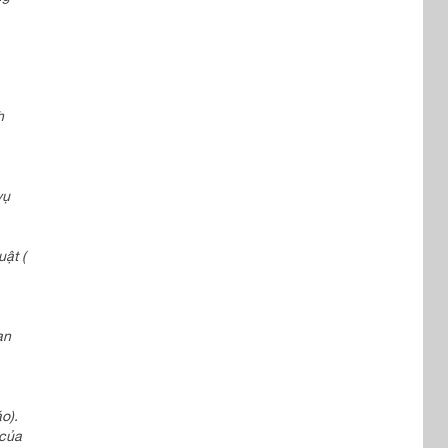
h
vụ
uật (
an
o).
 của