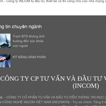
- Công ty INCOM tự đầu tư, thiết kế và thi công cho các nhà mạng d
ng tin chuyên ngành
Trạm BTS không ảnh
hưởng đến sức khỏe
con người
KỸ NĂNG ĐÀM PHÁN
CÔNG TY CP TƯ VẤN VÀ ĐẦU TƯ 
(INCOM)
- CÔNG TY CỔ PHẦN TƯ VẤN VÀ ĐẦU TƯ VIỄN THÔNG TIN HỌC 
hỉ:
N CÔNG NGHỆ INCOM VIỆT NAM (INCOMVN) - Trụ sở chính: Tầng 5 kh