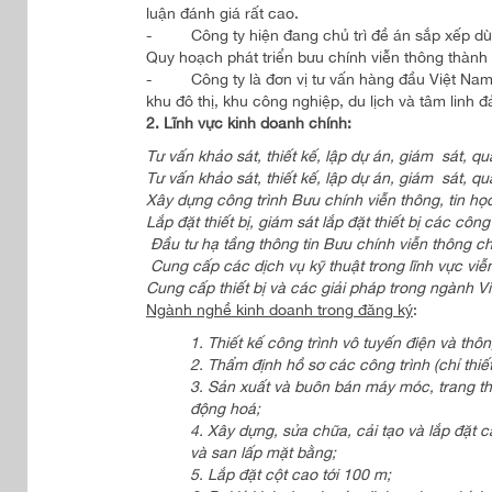
luận đánh giá rất cao.
- Công ty hiện đang chủ trì đề án sắp xếp dùn
Quy hoạch phát triển bưu chính viễn thông thàn
- Công ty là đơn vị tư vấn hàng đầu Việt Nam 
khu đô thị, khu công nghiệp, du lịch và tâm lin
2. Lĩnh vực kinh doanh chính:
Tư vấn khảo sát, thiết kế, lập dự án, giám sát, q
Tư vấn khảo sát, thiết kế, lập dự án, giám sát, qu
Xây dựng công trình Bưu chính viễn thông, tin h
Lắp đặt thiết bị, giám sát lắp đặt thiết bị các cô
Đầu tư hạ tầng thông tin Bưu chính viễn thông ch
Cung cấp các dịch vụ kỹ thuật trong lĩnh vực viễn
Cung cấp thiết bị và các giải pháp trong ngành Vi
Ngành nghề kinh doanh trong đăng ký
:
1. Thiết kế công trình vô tuyến điện và thông
2. Thẩm định hồ sơ các công trình (chỉ thiế
3. Sản xuất và buôn bán máy móc, trang thiết
động hoá;
4. Xây dựng, sửa chữa, cải tạo và lắp đặt c
và san lấp mặt bằng;
5. Lắp đặt cột cao tới 100 m;