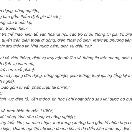
ân dụng, công nghiệp;
g bao gồm thẩm định giá tài sản);
ng cáo thuốc lá);
h, truyền hình;
in thể thao, kinh tế, văn hoá xã hội, các trò chơI, thông tin giải trí, bìn
tuyến trên điện thoại di động, điện thoại cố định, internet, phương tiện
hí (trừ thông tin Nhà nước cấm, dịch vụ điều tra);
net và viễn thông, dịch vụ truy cập dữ liệu và thông tin trên mạng, dịch 
h dịch vụ internet);
trừ sản xuất phim);
nh xây dựng dân dụng, công nghiệp, giao thông, thuỷ lợi, hạ tầng kỹ th
h nghề);
bao gồm tư vấn pháp luật, tài chính);
c;
nh vực điện tử, viễn thông, tin học ( chỉ hoạt động sau khi được cơ qu
y và trạm biến áp đến 110KV;
hiệt công trình dân dụng và công nghiệp;
 chợ triển lãm, ca múa nhạc, thời trang ( không bao gồm tổ chức họp bá
 kiện, Doanh nghiệp chỉ kinh doanh khi có đủ điều kiện theo quy định