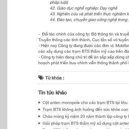
pháp luật)
42. Giáo dục nghề nghiệp: Dạy nghề
43. Nghiên cứu và phát triển thực nghiệm k
44. Đào tạo, chuyển giao công nghệ trong lĩ
- Đối tác chính của công ty: Bộ thông tin và truy
Truyền thông các tỉnh thành, Cục tần số vô tuyế
- Hiện nay Công ty đang được các đơn vị: Mobifone
các xây dựng các trạm BTS thẩm mỹ cao trên địa
- Công ty hiện đang chủ trì đề án sắp xếp dùng 
hoạch phát triển bưu chính viễn thông thành ph
Từ khóa :
Tin tức khác
Cột anten monopole cho các trạm BTS tại khu đô
Trạm BTS không ảnh hưởng đến sức khỏe con
Chào mừng kỷ niệm 20 năm thành lập công t
Giải pháp trạm BTS thẩm mỹ sử dụng cột ante