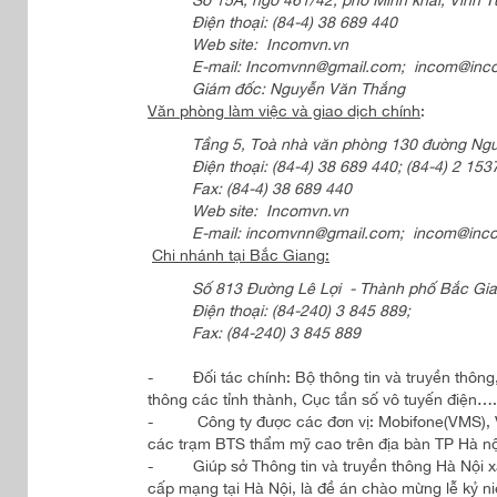
Điện thoại: (84-4) 38 689 440
Web site: Incomvn.vn
E-mail: Incomvnn@gmail.com; incom@inc
Giám đốc: Nguyễn Văn Thắng
Văn phòng làm việc và giao dịch chính
:
Tầng 5, Toà nhà văn phòng 130 đường Ng
Điện thoại: (84-4) 38 689 440; (84-4) 2
Fax: (84-4) 38 689 440
Web site: Incomvn.vn
E-mail: incomvnn@gmail.com; incom@inc
Chi nhánh tại Bắc Giang:
Số 813 Đường Lê Lợi - Thành phố Bắc Gia
Điện thoại: (84-240) 3 845 889;
Fax: (84-240) 3 845 889
- Đối tác chính: Bộ thông tin và truyền thông, 
thông các tỉnh thành, Cục tần số vô tuyến điện….
- Công ty được các đơn vị: Mobifone(VMS), Viett
các trạm BTS thẩm mỹ cao trên địa bàn TP Hà nộ
- Giúp sở Thông tin và truyền thông Hà Nội xâ
cấp mạng tại Hà Nội, là đề án chào mừng lễ kỷ 