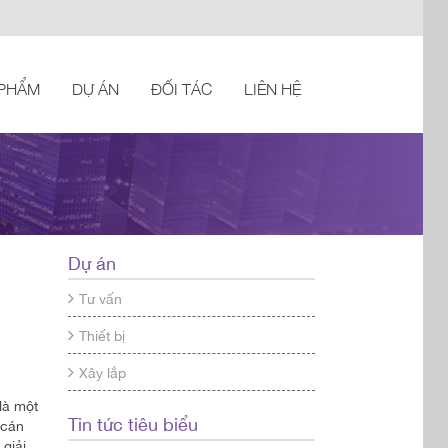
 PHẨM
DỰ ÁN
ĐỐI TÁC
LIÊN HỆ
Dự án
Tư vấn
Thiết bị
Xây lắp
là một
Tin tức tiêu biểu
 cán
 giải