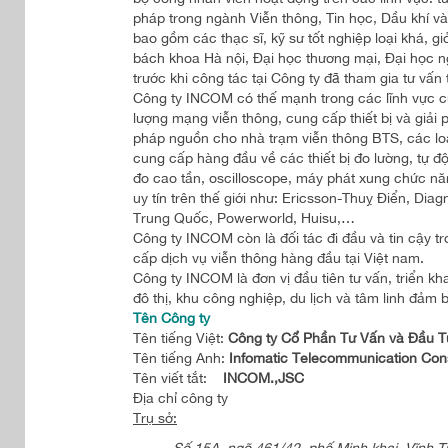
pháp trong ngành Viễn thông, Tin học, Dầu khí và
bao gồm các thạc sĩ, kỹ sư tốt nghiệp loại khá, g
bách khoa Hà nội, Đại học thương mại, Đại học n
trước khi công tác tại Công ty đã tham gia tư vấn
Công ty INCOM có thế mạnh trong các lĩnh vực cu
lượng mạng viễn thông, cung cấp thiết bị và giải
pháp nguồn cho nhà trạm viễn thông BTS, các loại
cung cấp hàng đầu về các thiết bị đo lường, tự độ
đo cao tần, oscilloscope, máy phát xung chức 
uy tín trên thế giới như: Ericsson-Thuỵ Điển, Di
Trung Quốc, Powerworld, Huisu,…
Công ty INCOM còn là đối tác đi đầu và tin cậy tr
cấp dịch vụ viễn thông hàng đầu tại Việt nam.
Công ty INCOM là đơn vị đầu tiên tư vấn, triển 
đô thị, khu công nghiệp, du lịch và tâm linh đả
Tên Công ty
Tên tiếng Việt:
Công ty Cổ Phần Tư Vấn và Đầu T
Tên tiếng Anh:
Infomatic Telecommunication Con
Tên viết tắt:
INCOM.,JSC
Địa chỉ công ty
Trụ sở:
Số 15A, ngõ 461/42, phố Minh khai, Vĩnh T