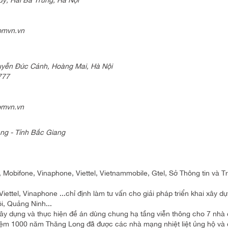
omvn.vn
uyễn Đức Cảnh, Hoàng Mai, Hà Nội
 153777
omvn.vn
ng - Tỉnh Bắc Giang
Mobifone, Vinaphone, Viettel, Vietnammobile, Gtel, Sở Thông tin và T
el, Vinaphone ...chỉ định làm tư vấn cho giải pháp triển khai xây d
i, Quảng Ninh...
y dựng và thực hiện đề án dùng chung hạ tầng viễn thông cho 7 nhà
niệm 1000 năm Thăng Long đã được các nhà mạng nhiệt liệt ủng hộ và