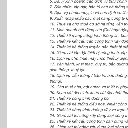
6. Đại lý kinh doanh các dịch vụ bưu chính 
7. Sửa chữa, lắp đặt, bảo trì các hệ thống th
8. Dịch vụ photocopy, in và các dịch vụ liên
9. Xuất, nhập khẩu các mặt hàng công ty k
10. Thuê và cho thuê cơ sở hạ tầng viễn thôn
11. Kinh doanh bất động sản (Chỉ hoạt động
12. Thiết kế mạng công trình thông tin, bưu
13. Thiết kế kết cấu các công trình xây dự
14. Thiết kế hệ thống truyền dẫn thiết bị điệ
15. Giám sát lắp đặt thiết bị công trình, lắp
16. Dịch vụ cho thuê máy móc thiết bị điện,
17. Vận hành, khai thác, duy trì, bảo dưỡn
giao thông, thuỷ lợi.
18. Dịch vụ viễn thông ( bảo trì, bảo dưỡng
thông);
19. Cho thuê nhà, cột anten và thiết bị phụ
20. Khảo sát địa hình, khảo sát địa chất thuỷ
21. Thiết kế công trình đường bộ;
22. Thiết kế hệ thống điều hoà, Nhiệt công
23. Thiết kế công trình đường dây và trạm 
24. Giám sát thi công xây dựng loại công t
25. Thiết kế kết cấu công trình dân dụng v
26. Giám sát thi công xây dựng loại công tr