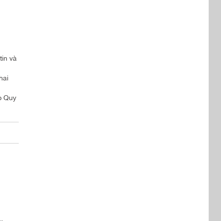
tin và
hai
p Quy