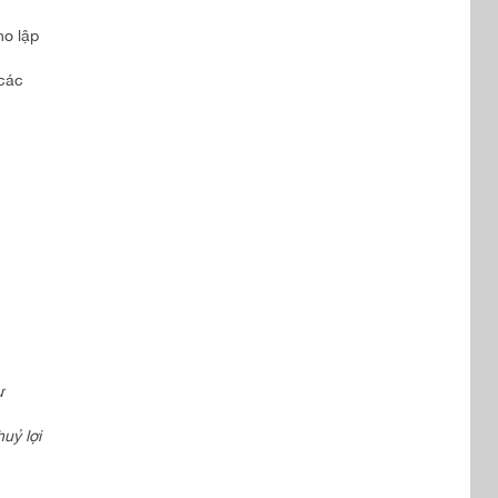
ho lập
 các
ự
uỷ lợi