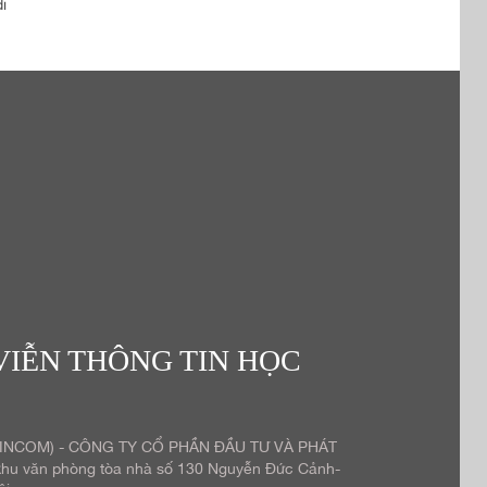
i
VIỄN THÔNG TIN HỌC
(INCOM) - CÔNG TY CỔ PHẦN ĐẦU TƯ VÀ PHÁT
u văn phòng tòa nhà số 130 Nguyễn Đức Cảnh-