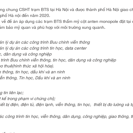
g chung CSHT trạm BTS tại Hà Nội và được thành phố Hà Nội giao c
h phố Hà nội đến năm 2020.
về đề án áp dụng các trạm BTS thẩm mỹ cột anten monopole đặt tại
h đảm bảo mỹ quan và phù hợp với môi trường xung quanh.
uản lý dự án các công trình Bưu chính viễn thông
ản lý dự án các công trình tin học, data center
ọc, dân dụng và công nghiệp
ng trình Bưu chính viễn thông, tin học, dân dụng và công nghiệp
o thuê(hình thức xã hội hóa).
 thông, tin học, dầu khí và an ninh
ễn thông, Tin học, Dầu khí và an ninh
 tin liên lạc;
t kế trong phạm vi chứng chỉ);
 bị điện, điện tử, điện lạnh, viễn thông, tin học, thiết bị đo lường và t
ác công trình tin học, viễn thông, dân dụng, công nghiệp, giao thông, th