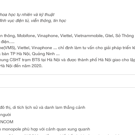
hoa học tự nhiên và kỹ thuật
nh vực điện tử, viễn thông, tin học
ền thông, Mobifone, Vinaphone, Viettel, Vietnammobile, Gtel, Sở Thông 
n điện….
(VMS), Viettel, Vinaphone ... chỉ định làm tư vấn cho giải pháp triển k
 bàn TP Hà Nội, Quảng Ninh ...
chung CSHT trạm BTS tại Hà Nội và được thành phố Hà Nội giao cho lậ
ố Hà Nội đến năm 2020.
 thị, di tích lịch sử và danh lam thắng cảnh
 người
y INCOM
n monopole phù hợp với cảnh quan xung quanh